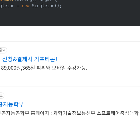
gleton = 
new
 Singleton();

광고
일 신청&결제시 기프티콘!
 89,000원,365일 피씨와 모바일 수강가능.
고
공지능학부
공지능공학부 홈페이지 : 과학기술정보통신부 소프트웨어중심대학