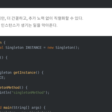
지만, 더 간결하고, 추가 노력 없이 직렬화할 수 있다.
 인스턴스가 생기는 일을 막아준다.
n
{

al
 Singleton INSTANCE = 
new
 Singleton();

()
{

gleton 
getInstance
()
{

CE;

etonMethod
()
{

intln(
"singletonMethod"
);

d
main
(String[] args)
{
