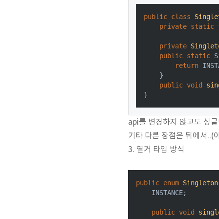
public
class
Single
private
static
private
Singlet
public
static
 S
return
 INST
    }

public
void
sin
api를 변경하지 않고도 싱글
기타 다른 장점은 뒤에서..(아이템
3. 열거 타입 방식
public
enum
Singleton
    INSTANCE;

public
void
singl