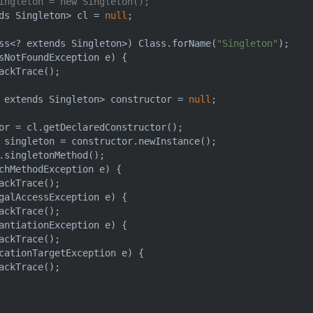
ingleton = new Singleton();
ds Singleton> cl = 
null
;

ss<? extends Singleton>) Class.forName(
"Singleton"
);

sNotFoundException e) {

ackTrace();

 extends Singleton> constructor = 
null
;

or = cl.getDeclaredConstructor();

 singleton = constructor.newInstance();

.singletonMethod();

chMethodException e) {

ackTrace();

galAccessException e) {

ackTrace();

antiationException e) {

ackTrace();

cationTargetException e) {

ackTrace();
