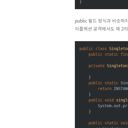
public 필드 방식과 비슷하
리플렉션 공격에서도 제 2의
public
class
Singleto
public
static
fin
private
Singleton
    }

public
static
 Sin
return
 INSTAN
    }

public
void
singl
        System.out.pr
    }

public
static
voi