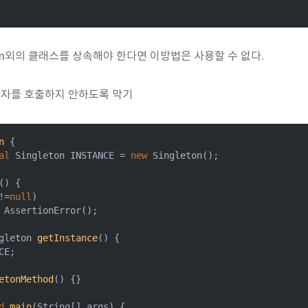
um외의 클래스를 상속해야 한다면 이방법은 사용할 수 없다.
성자를 호출하지 안하도록 막기
n
{

al
 Singleton INSTANCE = 
new
 Singleton();

()
{

!=
null
)

 AssertionError();

gleton 
getInstance
()
{

CE;

etonMethod
()
{}

d
main
(String[] args)
{
