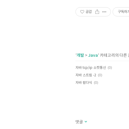
공감
구독하
개발
Java
'
>
' 카테고리의 다른 
(0)
자바 tcp/ip 소켓통신
(0)
자바 스트림 -2
(0)
자바 람다식
댓글