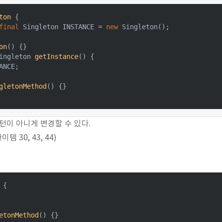
ton
{

final
 Singleton INSTANCE = 
new
 Singleton();

on
()
{}

ingleton 
getInstance
()
{

ANCE;

gletonMethod
()
{}

턴이 아니게 변경할 수 있다.
 30, 43, 44)
{

etonMethod
()
{}
