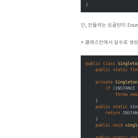
}
단, 만들려는 싱글턴이 En
+ 클래스안에서 실수로 생
public
class
Singleto
public
static
fin
private
Singleton
if
 (INSTANCE 
throw
new
    }

public
static
 Sin
return
 INSTAN
    }

public
void
singl
public
static
voi