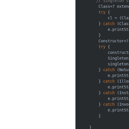
// Singleton s
        Class<? exten
try
 {

            cl = (Cla
        } 
catch
 (Clas
            e.printSt
        }

        Constructor<?
try
 {

            construct
            Singleton
            singleton
        } 
catch
 (NoSu
            e.printSt
        } 
catch
 (Ille
            e.printSt
        } 
catch
 (Inst
            e.printSt
        } 
catch
 (Invo
            e.printSt
        }

    }
