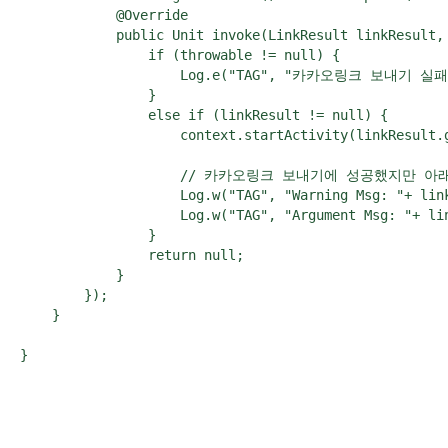
            @Override

            public Unit invoke(LinkResult linkResult, 
                if (throwable != null) {

                    Log.e("TAG", "카카오링크 보내기 실패",
                }

                else if (linkResult != null) {

                    context.startActivity(linkResult.g
                    // 카카오링크 보내기에 성공했지
                    Log.w("TAG", "Warning Msg: "+ link
                    Log.w("TAG", "Argument Msg: "+ lin
                }

                return null;

            }

        });

    }

}