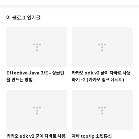
{ fun onKakaoLoginResult(user: User?) } var user:User? = null var
listener:IKLoginResult? = null // 로그인 callback 구성 val callback:
(OAuthToken?, Thr..
이 블로그 인기글
Effective Java 3/E - 싱글턴
카카오 sdk v2 굳이 자바로 사용
을 만드는 방법
하기 -2 (카카오 링크 메시지)
카카오 sdk v2 굳이 자바로 사용
자바 tcp/ip 소켓통신