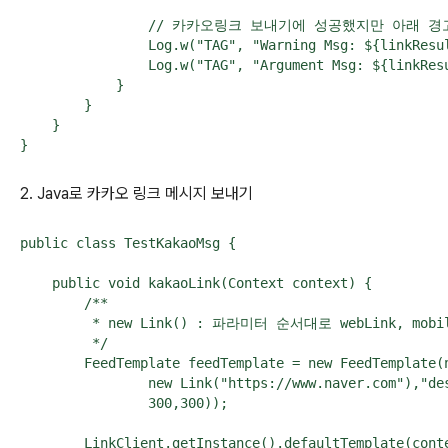
                // 카카오링크 보내기에 성공했지만 아
                Log.w("TAG", "Warning Msg: ${linkResul
                Log.w("TAG", "Argument Msg: ${linkResu
            }

        }

    }

}
2. Java로 카카오 링크 메시지 보내기
public class TestKakaoMsg {

    public void kakaoLink(Context context) {

        /**

         * new Link() : 파라미터 순서대로 webLink, mobileL
         */

        FeedTemplate feedTemplate = new FeedTemplat
                new Link("https://www.naver.com"),
                300,300));                         
        LinkClient.getInstance().defaultTemplate(cont