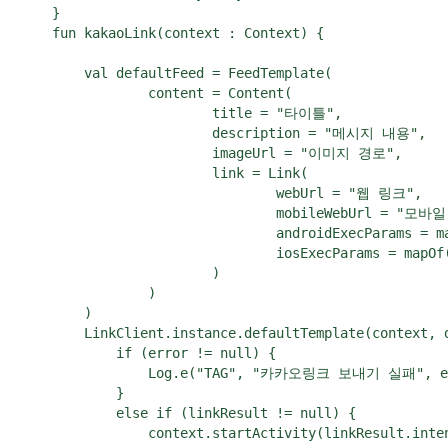
    }

    fun kakaoLink(context : Context) {

        val defaultFeed = FeedTemplate(

                content = Content(

                        title = "타이틀",

                        description = "메시지 내용",

                        imageUrl = "이미지 경로",

                        link = Link(

                                webUrl = "웹 링크",

                                mobileWebUrl = "모바
                                androidExecParams 
                                iosExecParams = mapO
                        )

                )

        )

        LinkClient.instance.defaultTemplate(context, d
            if (error != null) {

                Log.e("TAG", "카카오링크 보내기 실패", er
            }

            else if (linkResult != null) {

                context.startActivity(linkResult.inten